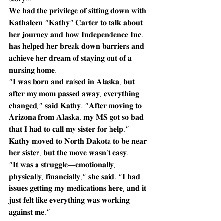
𝐖𝐞 𝐡𝐚𝐝 𝐭𝐡𝐞 𝐩𝐫𝐢𝐯𝐢𝐥𝐞𝐠𝐞 𝐨𝐟 𝐬𝐢𝐭𝐭𝐢𝐧𝐠 𝐝𝐨𝐰𝐧 𝐰𝐢𝐭𝐡 
𝐊𝐚𝐭𝐡𝐚𝐥𝐞𝐞𝐧 “𝐊𝐚𝐭𝐡𝐲” 𝐂𝐚𝐫𝐭𝐞𝐫 𝐭𝐨 𝐭𝐚𝐥𝐤 𝐚𝐛𝐨𝐮𝐭 
𝐡𝐞𝐫 𝐣𝐨𝐮𝐫𝐧𝐞𝐲 𝐚𝐧𝐝 𝐡𝐨𝐰 𝐈𝐧𝐝𝐞𝐩𝐞𝐧𝐝𝐞𝐧𝐜𝐞 𝐈𝐧𝐜. 
𝐡𝐚𝐬 𝐡𝐞𝐥𝐩𝐞𝐝 𝐡𝐞𝐫 𝐛𝐫𝐞𝐚𝐤 𝐝𝐨𝐰𝐧 𝐛𝐚𝐫𝐫𝐢𝐞𝐫𝐬 𝐚𝐧𝐝 
𝐚𝐜𝐡𝐢𝐞𝐯𝐞 𝐡𝐞𝐫 𝐝𝐫𝐞𝐚𝐦 𝐨𝐟 𝐬𝐭𝐚𝐲𝐢𝐧𝐠 𝐨𝐮𝐭 𝐨𝐟 𝐚 
𝐧𝐮𝐫𝐬𝐢𝐧𝐠 𝐡𝐨𝐦𝐞.
“𝐈 𝐰𝐚𝐬 𝐛𝐨𝐫𝐧 𝐚𝐧𝐝 𝐫𝐚𝐢𝐬𝐞𝐝 𝐢𝐧 𝐀𝐥𝐚𝐬𝐤𝐚, 𝐛𝐮𝐭 
𝐚𝐟𝐭𝐞𝐫 𝐦𝐲 𝐦𝐨𝐦 𝐩𝐚𝐬𝐬𝐞𝐝 𝐚𝐰𝐚𝐲, 𝐞𝐯𝐞𝐫𝐲𝐭𝐡𝐢𝐧𝐠 
𝐜𝐡𝐚𝐧𝐠𝐞𝐝,” 𝐬𝐚𝐢𝐝 𝐊𝐚𝐭𝐡𝐲. “𝐀𝐟𝐭𝐞𝐫 𝐦𝐨𝐯𝐢𝐧𝐠 𝐭𝐨 
𝐀𝐫𝐢𝐳𝐨𝐧𝐚 𝐟𝐫𝐨𝐦 𝐀𝐥𝐚𝐬𝐤𝐚, 𝐦𝐲 𝐌𝐒 𝐠𝐨𝐭 𝐬𝐨 𝐛𝐚𝐝 
𝐭𝐡𝐚𝐭 𝐈 𝐡𝐚𝐝 𝐭𝐨 𝐜𝐚𝐥𝐥 𝐦𝐲 𝐬𝐢𝐬𝐭𝐞𝐫 𝐟𝐨𝐫 𝐡𝐞𝐥𝐩.”
𝐊𝐚𝐭𝐡𝐲 𝐦𝐨𝐯𝐞𝐝 𝐭𝐨 𝐍𝐨𝐫𝐭𝐡 𝐃𝐚𝐤𝐨𝐭𝐚 𝐭𝐨 𝐛𝐞 𝐧𝐞𝐚𝐫 
𝐡𝐞𝐫 𝐬𝐢𝐬𝐭𝐞𝐫, 𝐛𝐮𝐭 𝐭𝐡𝐞 𝐦𝐨𝐯𝐞 𝐰𝐚𝐬𝐧’𝐭 𝐞𝐚𝐬𝐲.
“𝐈𝐭 𝐰𝐚𝐬 𝐚 𝐬𝐭𝐫𝐮𝐠𝐠𝐥𝐞—𝐞𝐦𝐨𝐭𝐢𝐨𝐧𝐚𝐥𝐥𝐲, 
𝐩𝐡𝐲𝐬𝐢𝐜𝐚𝐥𝐥𝐲, 𝐟𝐢𝐧𝐚𝐧𝐜𝐢𝐚𝐥𝐥𝐲,” 𝐬𝐡𝐞 𝐬𝐚𝐢𝐝. “𝐈 𝐡𝐚𝐝 
𝐢𝐬𝐬𝐮𝐞𝐬 𝐠𝐞𝐭𝐭𝐢𝐧𝐠 𝐦𝐲 𝐦𝐞𝐝𝐢𝐜𝐚𝐭𝐢𝐨𝐧𝐬 𝐡𝐞𝐫𝐞, 𝐚𝐧𝐝 𝐢𝐭 
𝐣𝐮𝐬𝐭 𝐟𝐞𝐥𝐭 𝐥𝐢𝐤𝐞 𝐞𝐯𝐞𝐫𝐲𝐭𝐡𝐢𝐧𝐠 𝐰𝐚𝐬 𝐰𝐨𝐫𝐤𝐢𝐧𝐠 
𝐚𝐠𝐚𝐢𝐧𝐬𝐭 𝐦𝐞.”