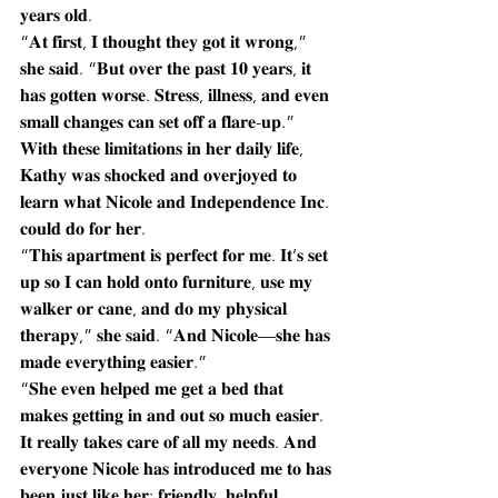
𝐲𝐞𝐚𝐫𝐬 𝐨𝐥𝐝.
“𝐀𝐭 𝐟𝐢𝐫𝐬𝐭, 𝐈 𝐭𝐡𝐨𝐮𝐠𝐡𝐭 𝐭𝐡𝐞𝐲 𝐠𝐨𝐭 𝐢𝐭 𝐰𝐫𝐨𝐧𝐠,” 
𝐬𝐡𝐞 𝐬𝐚𝐢𝐝. “𝐁𝐮𝐭 𝐨𝐯𝐞𝐫 𝐭𝐡𝐞 𝐩𝐚𝐬𝐭 𝟏𝟎 𝐲𝐞𝐚𝐫𝐬, 𝐢𝐭 
𝐡𝐚𝐬 𝐠𝐨𝐭𝐭𝐞𝐧 𝐰𝐨𝐫𝐬𝐞. 𝐒𝐭𝐫𝐞𝐬𝐬, 𝐢𝐥𝐥𝐧𝐞𝐬𝐬, 𝐚𝐧𝐝 𝐞𝐯𝐞𝐧 
𝐬𝐦𝐚𝐥𝐥 𝐜𝐡𝐚𝐧𝐠𝐞𝐬 𝐜𝐚𝐧 𝐬𝐞𝐭 𝐨𝐟𝐟 𝐚 𝐟𝐥𝐚𝐫𝐞-𝐮𝐩.”
𝐖𝐢𝐭𝐡 𝐭𝐡𝐞𝐬𝐞 𝐥𝐢𝐦𝐢𝐭𝐚𝐭𝐢𝐨𝐧𝐬 𝐢𝐧 𝐡𝐞𝐫 𝐝𝐚𝐢𝐥𝐲 𝐥𝐢𝐟𝐞, 
𝐊𝐚𝐭𝐡𝐲 𝐰𝐚𝐬 𝐬𝐡𝐨𝐜𝐤𝐞𝐝 𝐚𝐧𝐝 𝐨𝐯𝐞𝐫𝐣𝐨𝐲𝐞𝐝 𝐭𝐨 
𝐥𝐞𝐚𝐫𝐧 𝐰𝐡𝐚𝐭 𝐍𝐢𝐜𝐨𝐥𝐞 𝐚𝐧𝐝 𝐈𝐧𝐝𝐞𝐩𝐞𝐧𝐝𝐞𝐧𝐜𝐞 𝐈𝐧𝐜. 
𝐜𝐨𝐮𝐥𝐝 𝐝𝐨 𝐟𝐨𝐫 𝐡𝐞𝐫.
“𝐓𝐡𝐢𝐬 𝐚𝐩𝐚𝐫𝐭𝐦𝐞𝐧𝐭 𝐢𝐬 𝐩𝐞𝐫𝐟𝐞𝐜𝐭 𝐟𝐨𝐫 𝐦𝐞. 𝐈𝐭’𝐬 𝐬𝐞𝐭 
𝐮𝐩 𝐬𝐨 𝐈 𝐜𝐚𝐧 𝐡𝐨𝐥𝐝 𝐨𝐧𝐭𝐨 𝐟𝐮𝐫𝐧𝐢𝐭𝐮𝐫𝐞, 𝐮𝐬𝐞 𝐦𝐲 
𝐰𝐚𝐥𝐤𝐞𝐫 𝐨𝐫 𝐜𝐚𝐧𝐞, 𝐚𝐧𝐝 𝐝𝐨 𝐦𝐲 𝐩𝐡𝐲𝐬𝐢𝐜𝐚𝐥 
𝐭𝐡𝐞𝐫𝐚𝐩𝐲,” 𝐬𝐡𝐞 𝐬𝐚𝐢𝐝. “𝐀𝐧𝐝 𝐍𝐢𝐜𝐨𝐥𝐞—𝐬𝐡𝐞 𝐡𝐚𝐬 
𝐦𝐚𝐝𝐞 𝐞𝐯𝐞𝐫𝐲𝐭𝐡𝐢𝐧𝐠 𝐞𝐚𝐬𝐢𝐞𝐫.”
“𝐒𝐡𝐞 𝐞𝐯𝐞𝐧 𝐡𝐞𝐥𝐩𝐞𝐝 𝐦𝐞 𝐠𝐞𝐭 𝐚 𝐛𝐞𝐝 𝐭𝐡𝐚𝐭 
𝐦𝐚𝐤𝐞𝐬 𝐠𝐞𝐭𝐭𝐢𝐧𝐠 𝐢𝐧 𝐚𝐧𝐝 𝐨𝐮𝐭 𝐬𝐨 𝐦𝐮𝐜𝐡 𝐞𝐚𝐬𝐢𝐞𝐫. 
𝐈𝐭 𝐫𝐞𝐚𝐥𝐥𝐲 𝐭𝐚𝐤𝐞𝐬 𝐜𝐚𝐫𝐞 𝐨𝐟 𝐚𝐥𝐥 𝐦𝐲 𝐧𝐞𝐞𝐝𝐬. 𝐀𝐧𝐝 
𝐞𝐯𝐞𝐫𝐲𝐨𝐧𝐞 𝐍𝐢𝐜𝐨𝐥𝐞 𝐡𝐚𝐬 𝐢𝐧𝐭𝐫𝐨𝐝𝐮𝐜𝐞𝐝 𝐦𝐞 𝐭𝐨 𝐡𝐚𝐬 
𝐛𝐞𝐞𝐧 𝐣𝐮𝐬𝐭 𝐥𝐢𝐤𝐞 𝐡𝐞𝐫: 𝐟𝐫𝐢𝐞𝐧𝐝𝐥𝐲, 𝐡𝐞𝐥𝐩𝐟𝐮𝐥, 