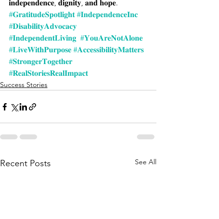
𝐢𝐧𝐝𝐞𝐩𝐞𝐧𝐝𝐞𝐧𝐜𝐞, 𝐝𝐢𝐠𝐧𝐢𝐭𝐲, 𝐚𝐧𝐝 𝐡𝐨𝐩𝐞.  
#𝐆𝐫𝐚𝐭𝐢𝐭𝐮𝐝𝐞𝐒𝐩𝐨𝐭𝐥𝐢𝐠𝐡𝐭
#𝐈𝐧𝐝𝐞𝐩𝐞𝐧𝐝𝐞𝐧𝐜𝐞𝐈𝐧𝐜
#𝐃𝐢𝐬𝐚𝐛𝐢𝐥𝐢𝐭𝐲𝐀𝐝𝐯𝐨𝐜𝐚𝐜𝐲
#𝐈𝐧𝐝𝐞𝐩𝐞𝐧𝐝𝐞𝐧𝐭𝐋𝐢𝐯𝐢𝐧𝐠
#𝐘𝐨𝐮𝐀𝐫𝐞𝐍𝐨𝐭𝐀𝐥𝐨𝐧𝐞
#𝐋𝐢𝐯𝐞𝐖𝐢𝐭𝐡𝐏𝐮𝐫𝐩𝐨𝐬𝐞
#𝐀𝐜𝐜𝐞𝐬𝐬𝐢𝐛𝐢𝐥𝐢𝐭𝐲𝐌𝐚𝐭𝐭𝐞𝐫𝐬
#𝐒𝐭𝐫𝐨𝐧𝐠𝐞𝐫𝐓𝐨𝐠𝐞𝐭𝐡𝐞𝐫
#𝐑𝐞𝐚𝐥𝐒𝐭𝐨𝐫𝐢𝐞𝐬𝐑𝐞𝐚𝐥𝐈𝐦𝐩𝐚𝐜𝐭
Success Stories
See All
Recent Posts