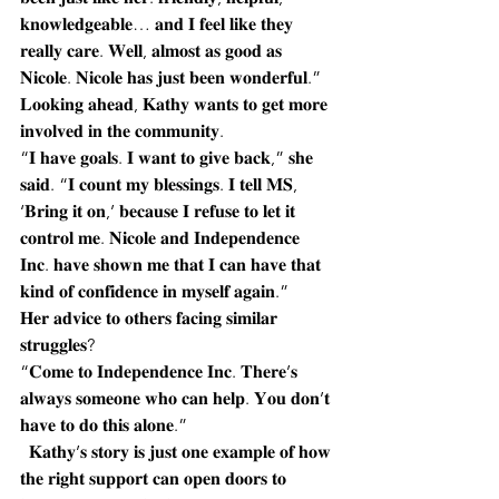
𝐤𝐧𝐨𝐰𝐥𝐞𝐝𝐠𝐞𝐚𝐛𝐥𝐞… 𝐚𝐧𝐝 𝐈 𝐟𝐞𝐞𝐥 𝐥𝐢𝐤𝐞 𝐭𝐡𝐞𝐲 
𝐫𝐞𝐚𝐥𝐥𝐲 𝐜𝐚𝐫𝐞. 𝐖𝐞𝐥𝐥, 𝐚𝐥𝐦𝐨𝐬𝐭 𝐚𝐬 𝐠𝐨𝐨𝐝 𝐚𝐬 
𝐍𝐢𝐜𝐨𝐥𝐞. 𝐍𝐢𝐜𝐨𝐥𝐞 𝐡𝐚𝐬 𝐣𝐮𝐬𝐭 𝐛𝐞𝐞𝐧 𝐰𝐨𝐧𝐝𝐞𝐫𝐟𝐮𝐥.”
𝐋𝐨𝐨𝐤𝐢𝐧𝐠 𝐚𝐡𝐞𝐚𝐝, 𝐊𝐚𝐭𝐡𝐲 𝐰𝐚𝐧𝐭𝐬 𝐭𝐨 𝐠𝐞𝐭 𝐦𝐨𝐫𝐞 
𝐢𝐧𝐯𝐨𝐥𝐯𝐞𝐝 𝐢𝐧 𝐭𝐡𝐞 𝐜𝐨𝐦𝐦𝐮𝐧𝐢𝐭𝐲.
“𝐈 𝐡𝐚𝐯𝐞 𝐠𝐨𝐚𝐥𝐬. 𝐈 𝐰𝐚𝐧𝐭 𝐭𝐨 𝐠𝐢𝐯𝐞 𝐛𝐚𝐜𝐤,” 𝐬𝐡𝐞 
𝐬𝐚𝐢𝐝. “𝐈 𝐜𝐨𝐮𝐧𝐭 𝐦𝐲 𝐛𝐥𝐞𝐬𝐬𝐢𝐧𝐠𝐬. 𝐈 𝐭𝐞𝐥𝐥 𝐌𝐒, 
‘𝐁𝐫𝐢𝐧𝐠 𝐢𝐭 𝐨𝐧,’ 𝐛𝐞𝐜𝐚𝐮𝐬𝐞 𝐈 𝐫𝐞𝐟𝐮𝐬𝐞 𝐭𝐨 𝐥𝐞𝐭 𝐢𝐭 
𝐜𝐨𝐧𝐭𝐫𝐨𝐥 𝐦𝐞. 𝐍𝐢𝐜𝐨𝐥𝐞 𝐚𝐧𝐝 𝐈𝐧𝐝𝐞𝐩𝐞𝐧𝐝𝐞𝐧𝐜𝐞 
𝐈𝐧𝐜. 𝐡𝐚𝐯𝐞 𝐬𝐡𝐨𝐰𝐧 𝐦𝐞 𝐭𝐡𝐚𝐭 𝐈 𝐜𝐚𝐧 𝐡𝐚𝐯𝐞 𝐭𝐡𝐚𝐭 
𝐤𝐢𝐧𝐝 𝐨𝐟 𝐜𝐨𝐧𝐟𝐢𝐝𝐞𝐧𝐜𝐞 𝐢𝐧 𝐦𝐲𝐬𝐞𝐥𝐟 𝐚𝐠𝐚𝐢𝐧.”
𝐇𝐞𝐫 𝐚𝐝𝐯𝐢𝐜𝐞 𝐭𝐨 𝐨𝐭𝐡𝐞𝐫𝐬 𝐟𝐚𝐜𝐢𝐧𝐠 𝐬𝐢𝐦𝐢𝐥𝐚𝐫 
𝐬𝐭𝐫𝐮𝐠𝐠𝐥𝐞𝐬?
“𝐂𝐨𝐦𝐞 𝐭𝐨 𝐈𝐧𝐝𝐞𝐩𝐞𝐧𝐝𝐞𝐧𝐜𝐞 𝐈𝐧𝐜. 𝐓𝐡𝐞𝐫𝐞’𝐬 
𝐚𝐥𝐰𝐚𝐲𝐬 𝐬𝐨𝐦𝐞𝐨𝐧𝐞 𝐰𝐡𝐨 𝐜𝐚𝐧 𝐡𝐞𝐥𝐩. 𝐘𝐨𝐮 𝐝𝐨𝐧’𝐭 
𝐡𝐚𝐯𝐞 𝐭𝐨 𝐝𝐨 𝐭𝐡𝐢𝐬 𝐚𝐥𝐨𝐧𝐞.”
  𝐊𝐚𝐭𝐡𝐲’𝐬 𝐬𝐭𝐨𝐫𝐲 𝐢𝐬 𝐣𝐮𝐬𝐭 𝐨𝐧𝐞 𝐞𝐱𝐚𝐦𝐩𝐥𝐞 𝐨𝐟 𝐡𝐨𝐰 
𝐭𝐡𝐞 𝐫𝐢𝐠𝐡𝐭 𝐬𝐮𝐩𝐩𝐨𝐫𝐭 𝐜𝐚𝐧 𝐨𝐩𝐞𝐧 𝐝𝐨𝐨𝐫𝐬 𝐭𝐨 