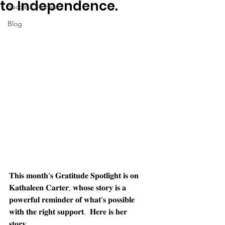
to Independence.
Success Stories
Blog
𝐓𝐡𝐢𝐬 𝐦𝐨𝐧𝐭𝐡’𝐬 𝐆𝐫𝐚𝐭𝐢𝐭𝐮𝐝𝐞 𝐒𝐩𝐨𝐭𝐥𝐢𝐠𝐡𝐭 𝐢𝐬 𝐨𝐧 
𝐊𝐚𝐭𝐡𝐚𝐥𝐞𝐞𝐧 𝐂𝐚𝐫𝐭𝐞𝐫, 𝐰𝐡𝐨𝐬𝐞 𝐬𝐭𝐨𝐫𝐲 𝐢𝐬 𝐚 
𝐩𝐨𝐰𝐞𝐫𝐟𝐮𝐥 𝐫𝐞𝐦𝐢𝐧𝐝𝐞𝐫 𝐨𝐟 𝐰𝐡𝐚𝐭’𝐬 𝐩𝐨𝐬𝐬𝐢𝐛𝐥𝐞 
𝐰𝐢𝐭𝐡 𝐭𝐡𝐞 𝐫𝐢𝐠𝐡𝐭 𝐬𝐮𝐩𝐩𝐨𝐫𝐭.  𝐇𝐞𝐫𝐞 𝐢𝐬 𝐡𝐞𝐫 
𝐬𝐭𝐨𝐫𝐲... 