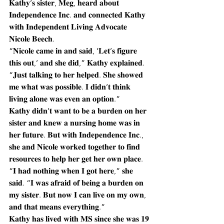
𝐊𝐚𝐭𝐡𝐲’𝐬 𝐬𝐢𝐬𝐭𝐞𝐫, 𝐌𝐞𝐠, 𝐡𝐞𝐚𝐫𝐝 𝐚𝐛𝐨𝐮𝐭 
𝐈𝐧𝐝𝐞𝐩𝐞𝐧𝐝𝐞𝐧𝐜𝐞 𝐈𝐧𝐜. 𝐚𝐧𝐝 𝐜𝐨𝐧𝐧𝐞𝐜𝐭𝐞𝐝 𝐊𝐚𝐭𝐡𝐲 
𝐰𝐢𝐭𝐡 𝐈𝐧𝐝𝐞𝐩𝐞𝐧𝐝𝐞𝐧𝐭 𝐋𝐢𝐯𝐢𝐧𝐠 𝐀𝐝𝐯𝐨𝐜𝐚𝐭𝐞 
𝐍𝐢𝐜𝐨𝐥𝐞 𝐁𝐞𝐞𝐜𝐡.
“𝐍𝐢𝐜𝐨𝐥𝐞 𝐜𝐚𝐦𝐞 𝐢𝐧 𝐚𝐧𝐝 𝐬𝐚𝐢𝐝, ‘𝐋𝐞𝐭’𝐬 𝐟𝐢𝐠𝐮𝐫𝐞 
𝐭𝐡𝐢𝐬 𝐨𝐮𝐭,’ 𝐚𝐧𝐝 𝐬𝐡𝐞 𝐝𝐢𝐝,” 𝐊𝐚𝐭𝐡𝐲 𝐞𝐱𝐩𝐥𝐚𝐢𝐧𝐞𝐝. 
“𝐉𝐮𝐬𝐭 𝐭𝐚𝐥𝐤𝐢𝐧𝐠 𝐭𝐨 𝐡𝐞𝐫 𝐡𝐞𝐥𝐩𝐞𝐝. 𝐒𝐡𝐞 𝐬𝐡𝐨𝐰𝐞𝐝 
𝐦𝐞 𝐰𝐡𝐚𝐭 𝐰𝐚𝐬 𝐩𝐨𝐬𝐬𝐢𝐛𝐥𝐞. 𝐈 𝐝𝐢𝐝𝐧’𝐭 𝐭𝐡𝐢𝐧𝐤 
𝐥𝐢𝐯𝐢𝐧𝐠 𝐚𝐥𝐨𝐧𝐞 𝐰𝐚𝐬 𝐞𝐯𝐞𝐧 𝐚𝐧 𝐨𝐩𝐭𝐢𝐨𝐧.”
𝐊𝐚𝐭𝐡𝐲 𝐝𝐢𝐝𝐧’𝐭 𝐰𝐚𝐧𝐭 𝐭𝐨 𝐛𝐞 𝐚 𝐛𝐮𝐫𝐝𝐞𝐧 𝐨𝐧 𝐡𝐞𝐫 
𝐬𝐢𝐬𝐭𝐞𝐫 𝐚𝐧𝐝 𝐤𝐧𝐞𝐰 𝐚 𝐧𝐮𝐫𝐬𝐢𝐧𝐠 𝐡𝐨𝐦𝐞 𝐰𝐚𝐬 𝐢𝐧 
𝐡𝐞𝐫 𝐟𝐮𝐭𝐮𝐫𝐞. 𝐁𝐮𝐭 𝐰𝐢𝐭𝐡 𝐈𝐧𝐝𝐞𝐩𝐞𝐧𝐝𝐞𝐧𝐜𝐞 𝐈𝐧𝐜., 
𝐬𝐡𝐞 𝐚𝐧𝐝 𝐍𝐢𝐜𝐨𝐥𝐞 𝐰𝐨𝐫𝐤𝐞𝐝 𝐭𝐨𝐠𝐞𝐭𝐡𝐞𝐫 𝐭𝐨 𝐟𝐢𝐧𝐝 
𝐫𝐞𝐬𝐨𝐮𝐫𝐜𝐞𝐬 𝐭𝐨 𝐡𝐞𝐥𝐩 𝐡𝐞𝐫 𝐠𝐞𝐭 𝐡𝐞𝐫 𝐨𝐰𝐧 𝐩𝐥𝐚𝐜𝐞.
“𝐈 𝐡𝐚𝐝 𝐧𝐨𝐭𝐡𝐢𝐧𝐠 𝐰𝐡𝐞𝐧 𝐈 𝐠𝐨𝐭 𝐡𝐞𝐫𝐞,” 𝐬𝐡𝐞 
𝐬𝐚𝐢𝐝. “𝐈 𝐰𝐚𝐬 𝐚𝐟𝐫𝐚𝐢𝐝 𝐨𝐟 𝐛𝐞𝐢𝐧𝐠 𝐚 𝐛𝐮𝐫𝐝𝐞𝐧 𝐨𝐧 
𝐦𝐲 𝐬𝐢𝐬𝐭𝐞𝐫. 𝐁𝐮𝐭 𝐧𝐨𝐰 𝐈 𝐜𝐚𝐧 𝐥𝐢𝐯𝐞 𝐨𝐧 𝐦𝐲 𝐨𝐰𝐧, 
𝐚𝐧𝐝 𝐭𝐡𝐚𝐭 𝐦𝐞𝐚𝐧𝐬 𝐞𝐯𝐞𝐫𝐲𝐭𝐡𝐢𝐧𝐠.”
𝐊𝐚𝐭𝐡𝐲 𝐡𝐚𝐬 𝐥𝐢𝐯𝐞𝐝 𝐰𝐢𝐭𝐡 𝐌𝐒 𝐬𝐢𝐧𝐜𝐞 𝐬𝐡𝐞 𝐰𝐚𝐬 𝟏𝟗 